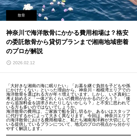
散骨
神奈川で海洋散骨にかかる費用相場は？格安
の委託散骨から貸切プランまで湘南地域密着
のプロが解説
2026.02.12
「大好きな湘南の海に眠りたい」「お墓を継ぐ負担を子どもや孫
にかけたくない」といった理由から、神奈川・相模湾エリアでの
海洋散骨を選ばれる方が年々増えています。しかし、いざ真剣に
考え始めると「一体どれくらいの費用がかかるのだろう？」「後
から追加料金を請求されたりしないかしら？」と不安に思われて
いる方も多いのではないでしょうか。
海洋散骨の費用は、ご家族で船を貸し切るか、あるいはスタッフ
に代行するかによって大きく異なります。今回は、神奈川エリア
の海洋散骨における費用相場と、私たち湘南海洋葬が大切にして
いる提供しているプランについて、地元のプロの視点から分かり
やすく解説します。