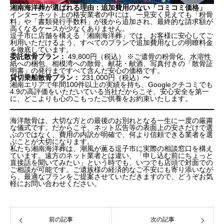
湘南海洋葬が選ばれる理由：追加費用のない「コミコミ価格」
インターネット上の格安業者の中には、一見安く見えても「粉骨
料」や「書類発行手数料」が後から追加され、最終的な請求額が
高くなるケースが少なくありません。
逗子市に店舗を構える「湘南海洋葬」では、お客様に安心してご
利用いただけるよう、すべてのプランで追加費用なしの明瞭料金
を徹底しています。
委託散骨プラン：
49,800円（税込） ※ご遺骨の粉骨化、水溶性
紙への梱包、相模湾への散骨、献花・献酒、写真付きの「散骨証
明書」の発行まですべて含んだ安心の価格です。
貸切乗船散骨プラン：
231,000円（税込）〜
湘南エリアで年間100件以上の実績を持ち、Googleクチコミでも
4.9の高評価をいただいている当社だからこそ、安心安全を第一
に、どこよりも心のこもったご供養をお約束いたします。
海洋散骨は、大切な方との最後のお別れとなる一生に一度の厳粛
な儀式です。だからこそ、ネット広告等の表面上の安さだけで選
ぶのではなく、費用の内訳が明確で、何より信頼できる業者を選
ぶことが大切になります。
私たち湘南海洋葬は、潮風が薫る逗子市に実際の相談窓口を構え
ています。遠方のネット業者とは違い、「申し込む前にちょっと
直接話を聞いてみたい」という時でも、いつでも店頭で対面での
ご相談が可能です。ご遺族様の経済的なご不安にも寄り添いなが
ら、最適なプランをご提案させていただきますので、どうぞお気
軽にお問い合わせください。
前の記事
次の記事