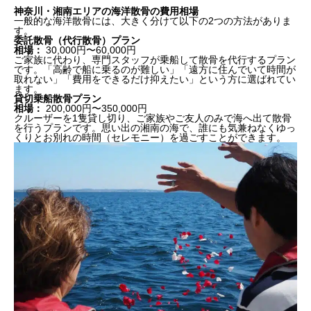
神奈川・湘南エリアの海洋散骨の費用相場
一般的な海洋散骨には、大きく分けて以下の2つの方法がありま
す。
委託散骨（代行散骨）プラン
相場：
30,000円〜60,000円
ご家族に代わり、専門スタッフが乗船して散骨を代行するプラン
です。「高齢で船に乗るのが難しい」「遠方に住んでいて時間が
取れない」「費用をできるだけ抑えたい」という方に選ばれてい
ます。
貸切乗船散骨プラン
相場：
200,000円〜350,000円
クルーザーを1隻貸し切り、ご家族やご友人のみで海へ出て散骨
を行うプランです。思い出の湘南の海で、誰にも気兼ねなくゆっ
くりとお別れの時間（セレモニー）を過ごすことができます。