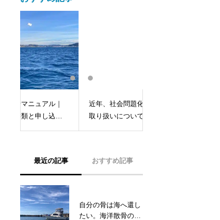
｜
近年、社会問題化するご遺骨の
海洋散骨をするため
み
取り扱いについて：湘南海洋葬
る書類を解説：湘南
最近の記事
おすすめ記事
自分の骨は海へ還し
海洋散骨付き永代供
たい。海洋散骨の
養墓「瑜伽〜ゆ