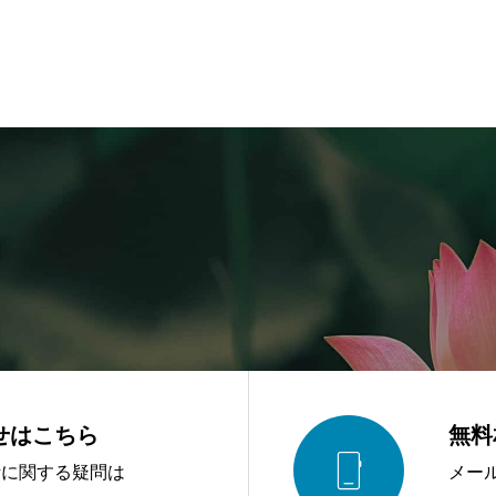
せはこちら
無料

活に関する疑問は
メー