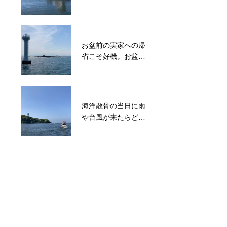
「生前予約」と「生
が〜」のご紹介：湘
前準備」、終活で備
南海洋葬
えておくこと
お盆前の実家への帰
お盆前の実家への帰
省こそ好機。お盆の
省こそ好機。お盆の
家族会議で「お墓じ
家族会議で「お墓じ
まい」と「海洋散
まい」と「海洋散
骨」を穏やかに切り
骨」を穏やかに切り
出すご提案
出すご提案
海洋散骨の当日に雨
お墓の歴史と海洋散
や台風が来たらどう
骨：湘南海洋葬
なる？欠航の基準と
延期時の対応・注意
点