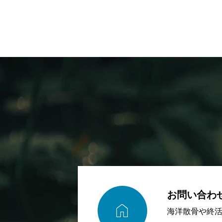
お問い合わ

海洋散骨や終