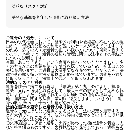
法的なリスクと対処
法的な基準を遵守した遺骨の取り扱い方法
ご遺骨の「処分」について
日本の現代社会において、経済的な制約や後継者の不在などの理
由から、伝統的な墓地の利用が難しいケースが増えています。そ
のため、多くの人々が遺骨の正しい扱い方について疑問を抱えて
います。本稿では、遺骨の適切な管理に関する法律とその手続き
について説明します。
今回、あえて「処分」という言葉を使わせていただきました。多
くの方々がこの言葉を使って情報を探しているため、今回はこの
表現を用います。ご遺骨は大変重要な存在です。だからこそ、法
律でその取り扱い方法が厳格に定められています。遺骨を不適切
に取り扱うことは、法律上の罪として取り扱われます。
法的なリスクと対処
遺骨を勝手に捨てる行為は、『刑法』第百九十条により、損壊、
遺棄、又は不適切な取得として、最大三年の懲役として定められ
ています。また、公認されていない場所での遺骨の埋葬は、「墓
地、埋葬等に関する法律」第4条に違反します。このように、遺
骨の取り扱いには十分な注意が必要です。
法的な基準を遵守した遺骨の取り扱い方法
遺骨を手元に持たない選択をするときも、法の規定を順守するこ
とが大切です。ここでは、法的な枠内で遺骨をどのように取り扱
うか、主な方法を紹介します。
①火葬施設にて保管：通常、火葬が終わった後は遺骨を骨壺に入
れて持ち帰るものですが、火葬施設にて保管してもらう選択も考