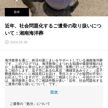
散骨
近年、社会問題化するご遺骨の取り扱いにつ
いて：湘南海洋葬
2024.03.30
海洋散骨を通じ、終活や墓じまいをサポートしている湘南海洋葬
です。このブログでは、海洋散骨にまつわる知識や最新情報のほ
か、お客様から寄せられた疑問や質問、実際に行った方の声など
をご紹介します。逗子市にある仏具店「佛縁堂あみりと」（逗子
郵便局向かい）に相談窓口を設け、専任スタッフが疑問や不安に
お応えしていますので、お気軽にご相談ください。今回のテーマ
は、海洋散骨と並んでご相談件数が多い「近年、社会問題化する
ご遺骨の取り扱いについて」です。
目次
ご遺骨の「処分」について