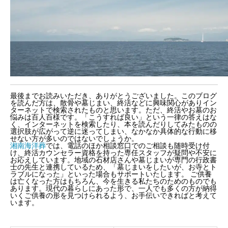
最後までお読みいただき、ありがとうございました。このブログ
を読んだ方は、散骨や墓じまい、終活などに興味関心がありイン
ターネットで検索されたものと思います。ただ、終活やお墓のお
悩みは百人百様です。「こうすれば良い」という一律の答えはな
く、インターネットを検索したり、本を読んだりしてみたものの
選択肢が広がって逆に迷ってしまい、なかなか具体的な行動に移
せない方が多いのではないでしょうか。
湘南海洋葬
では、電話のほか相談窓口でのご相談も随時受け付
け、終活カウンセラー資格を持った専任スタッフが疑問や不安に
お応えしています。地域の石材店さんや墓じまいが専門の行政書
士の先生と連携しているため、「墓じまいをしたいが、お寺とト
ラブルになった」といった場合もサポートいたします。 ご供養
は亡くなった方はもちろん、今を生きる私たちのためのものでも
あります。現代の暮らしにあった形で、一人でも多くの方が納得
いくご供養の形を見つけられるよう、お手伝いできればと考えて
います。