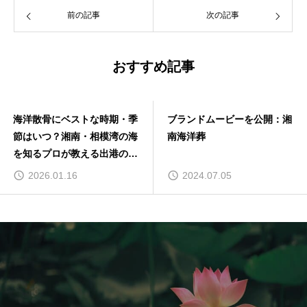
前の記事
次の記事
おすすめ記事
海洋散骨にベストな時期・季
ブランドムービーを公開：湘
節はいつ？湘南・相模湾の海
南海洋葬
を知るプロが教える出港の選
び方
2026.01.16
2024.07.05