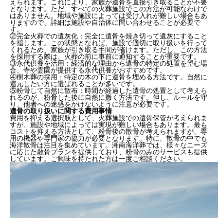
えられます。これにより、家族が遺骨を直接引き取ることが不要
となります。ただ、すべての火葬施設でこの方法が可能なわけで
はありません。地域や施設によっては受け入れが難しい場合もあ
りますので、詳細は施設や自治体に問い合わせることが必要で
す。
②完全火葬での遺灰化：完全に遺骨を焼き切って遺灰にすること
を指します。この状態となれば、施設で適切に取り扱いを行って
くれるため、家族が引き取る手間が省けます。ただし、この方法
を採用する際は、火葬の前に事前に通知することが重要です。
③永代供養を活用：経済的な理由から遺骨の特定の処置を望む場
合、寺や霊園が提供する永代供養がおすすめです。
④樹木葬の採用：特定の木の下に遺骨を埋める方法です。自然に
還元したい方に選ばれることが多いです。
⑤粉骨して自然に散布：時間が経過した遺骨の処置として考えら
れるのが、粉骨した後に自然に撒く方法です。但し、ルールを守
り、他者への迷惑をかけないように注意が必要です。
遺骨の取り扱いに関する費用事情
費用を抑える選択肢として、火葬施設での遺骨保管が考えられま
目次
すが、施設や地域によっては実現が難しい場合もあります。最も
コストを抑える方法として、粉骨後の散骨が考えられますが、専
用の機器や専門家の協力が必要となります。特に、散骨の中でも
海洋散骨は注目を集めています。湘南海洋葬では、様々なニーズ
ご遺骨の「処分」について
に応じた散骨プランを提供しており、粉骨のみのサービスも提供
しています。ご興味を持たれた方は一度ご相談ください。
法的なリスクと対処
法的な基準を遵守した遺骨の取り扱い方法